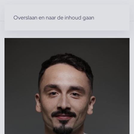
Overslaan en naar de inhoud gaan
Home
»
Producten
»
Acteurs & Figuranten
»
Acteurs (m)
»
Xander S