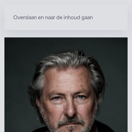
Overslaan en naar de inhoud gaan
Home
»
Producten
»
Modellen
»
Bram L