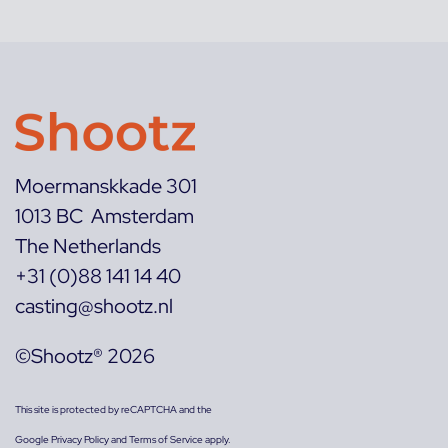
Moermanskkade 301
1013 BC Amsterdam
The Netherlands
+31 (0)88 141 14 40
casting@shootz.nl
©Shootz® 2026
This site is protected by reCAPTCHA and the
Google
Privacy Policy
and
Terms of Service
apply.