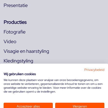
Presentatie
Producties
Fotografie
Video
Visagie en haarstyling
Kledingstyling
Locaties
Privacybeleid
Wij gebruiken cookies
We kunnen deze plaatsen voor analyse van onze bezoekersgegevens, om
onze website te verbeteren, gepersonaliseerde inhoud te tonen en om u een
Volg ons op:
geweldige website-ervaring te bieden. Voor meer informatie over de cookies
die we gebruiken opent u de instellingen.
Accepteer alles
Weigeren