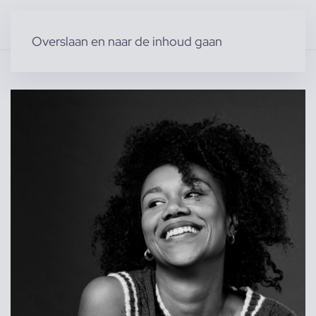
Overslaan en naar de inhoud gaan
Home
»
Producten
»
Modellen
»
Sarissa V