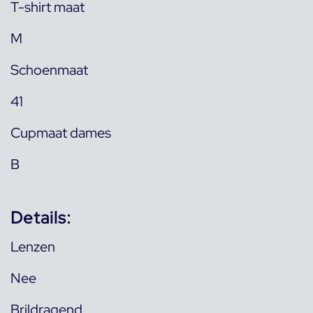
T-shirt maat
M
Schoenmaat
41
Cupmaat dames
B
Details:
Lenzen
Nee
Brildragend