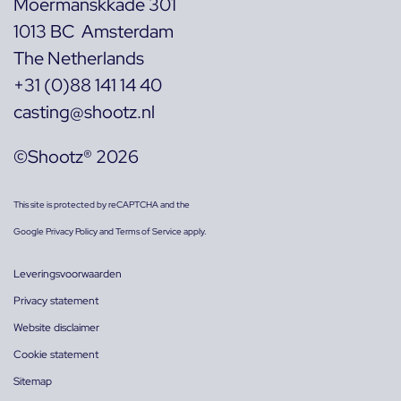
Moermanskkade 301
1013 BC Amsterdam
The Netherlands
+31 (0)88 141 14 40
casting@shootz.nl
©Shootz® 2026
This site is protected by reCAPTCHA and the
Google
Privacy Policy
and
Terms of Service
apply.
Leveringsvoorwaarden
Privacy statement
Website disclaimer
Cookie statement
Sitemap