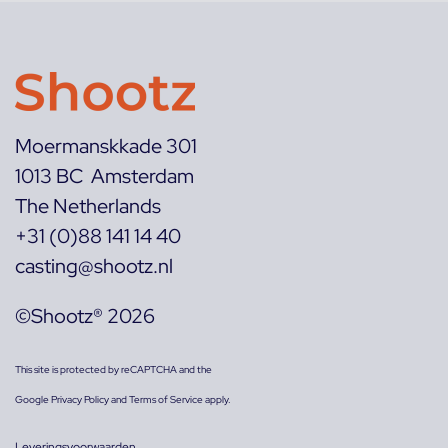
Moermanskkade 301
1013 BC Amsterdam
The Netherlands
+31 (0)88 141 14 40
casting@shootz.nl
©Shootz® 2026
This site is protected by reCAPTCHA and the
Google
Privacy Policy
and
Terms of Service
apply.
Leveringsvoorwaarden