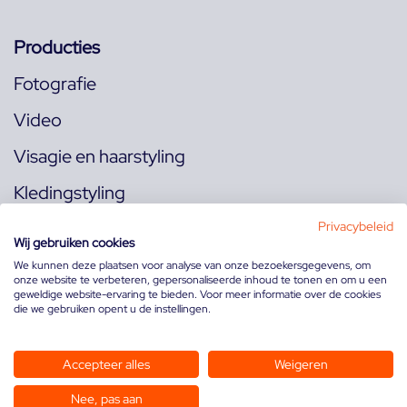
Producties
Fotografie
Video
Visagie en haarstyling
Kledingstyling
Locaties
Privacybeleid
Wij gebruiken cookies
We kunnen deze plaatsen voor analyse van onze bezoekersgegevens, om
onze website te verbeteren, gepersonaliseerde inhoud te tonen en om u een
Volg ons op:
geweldige website-ervaring te bieden. Voor meer informatie over de cookies
die we gebruiken opent u de instellingen.
Accepteer alles
Weigeren
Nee, pas aan