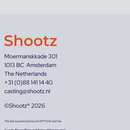
Moermanskkade 301
1013 BC Amsterdam
The Netherlands
+31 (0)88 141 14 40
casting@shootz.nl
©Shootz® 2026
This site is protected by reCAPTCHA and the
Google
Privacy Policy
and
Terms of Service
apply.