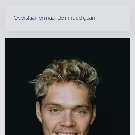
Overslaan en naar de inhoud gaan
Home
»
Producten
»
Modellen
»
Sjoerd v