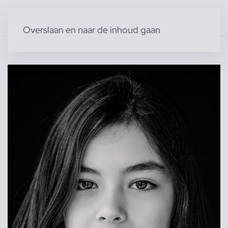
Overslaan en naar de inhoud gaan
Home
»
Producten
»
Modellen
»
Danii M