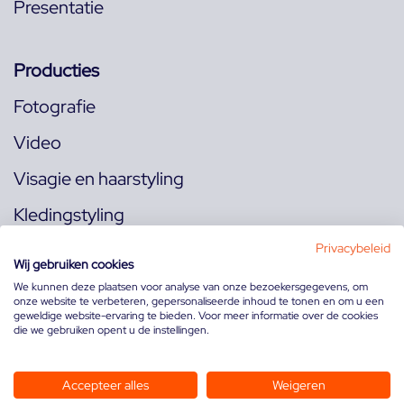
Presentatie
Producties
Fotografie
Video
Visagie en haarstyling
Kledingstyling
Locaties
Privacybeleid
Wij gebruiken cookies
We kunnen deze plaatsen voor analyse van onze bezoekersgegevens, om
onze website te verbeteren, gepersonaliseerde inhoud te tonen en om u een
Volg ons op:
geweldige website-ervaring te bieden. Voor meer informatie over de cookies
die we gebruiken opent u de instellingen.
Accepteer alles
Weigeren