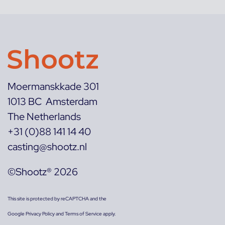
Moermanskkade 301
1013 BC Amsterdam
The Netherlands
+31 (0)88 141 14 40
casting@shootz.nl
©Shootz® 2026
This site is protected by reCAPTCHA and the
Google
Privacy Policy
and
Terms of Service
apply.