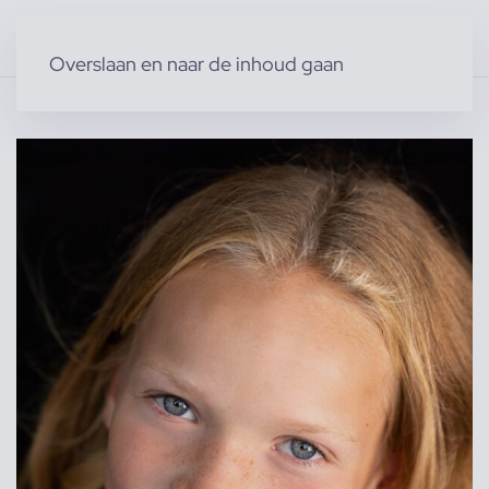
Overslaan en naar de inhoud gaan
Home
»
Producten
»
Modellen
»
dyonne B