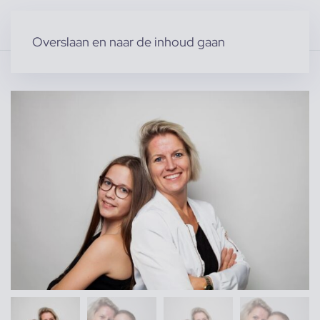
Overslaan en naar de inhoud gaan
Home
»
Producten
»
Modellen
»
Familie modellen
»
Familie van Ela G