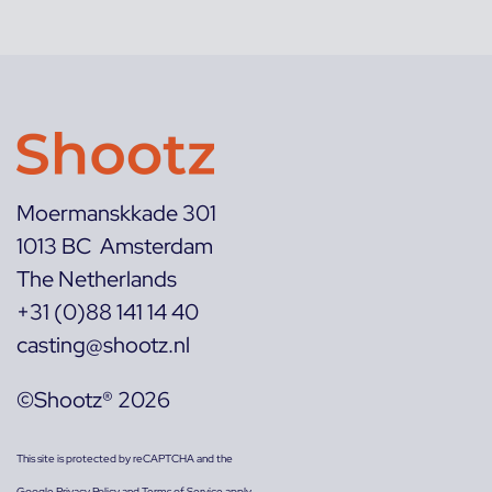
Moermanskkade 301
1013 BC Amsterdam
The Netherlands
+31 (0)88 141 14 40
casting@shootz.nl
©Shootz® 2026
This site is protected by reCAPTCHA and the
Google
Privacy Policy
and
Terms of Service
apply.