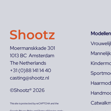
Modellen
Vrouweli
Moermanskkade 301
Mannelij
1013 BC Amsterdam
The Netherlands
Kindermo
+31 (0)88 141 14 40
Sportmod
casting@shootz.nl
Haarmode
©Shootz® 2026
Handmod
Catwalkm
This site is protected by reCAPTCHA and the
Google
Privacy Policy
and
Terms of Service
apply.