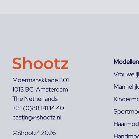
Modellen
Vrouweli
Moermanskkade 301
Mannelij
1013 BC Amsterdam
The Netherlands
Kindermo
+31 (0)88 141 14 40
Sportmod
casting@shootz.nl
Haarmode
©Shootz® 2026
Handmod