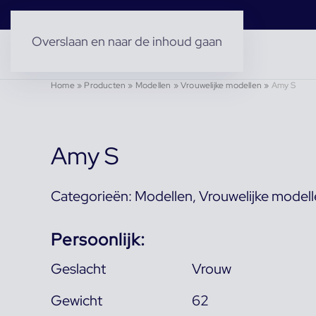
Overslaan en naar de inhoud gaan
Home
»
Producten
»
Modellen
»
Vrouwelijke modellen
»
Amy S
Amy S
Categorieën:
Modellen
,
Vrouwelijke model
Persoonlijk:
Geslacht
Vrouw
Gewicht
62