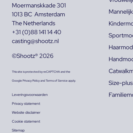
Moermanskkade 301
Mannelij
1013 BC Amsterdam
The Netherlands
Kindermo
+31 (0)88 141 14 40
Sportmod
casting@shootz.nl
Haarmode
©Shootz® 2026
Handmod
Catwalkm
This site is protected by reCAPTCHA and the
Google
Privacy Policy
and
Terms of Service
apply.
Size-plu
Familiem
Leveringsvoorwaarden
Privacy statement
Website disclaimer
Cookie statement
Sitemap