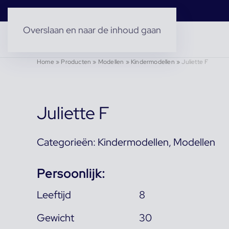
Overslaan en naar de inhoud gaan
Home
»
Producten
»
Modellen
»
Kindermodellen
»
Juliette F
Juliette F
Categorieën:
Kindermodellen
,
Modellen
Persoonlijk:
Leeftijd
8
Gewicht
30