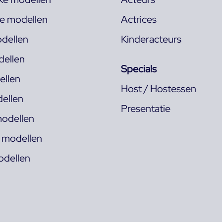
ke modellen
Actrices
dellen
Kinderacteurs
ellen
Specials
llen
Host / Hostessen
ellen
Presentatie
odellen
s modellen
odellen