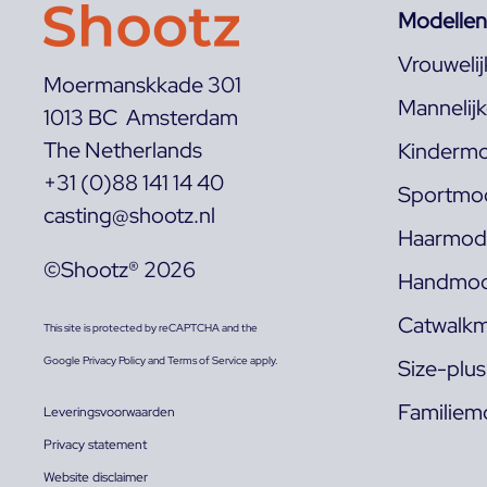
Modellen
Vrouweli
Moermanskkade 301
Mannelij
1013 BC Amsterdam
The Netherlands
Kindermo
+31 (0)88 141 14 40
Sportmod
casting@shootz.nl
Haarmode
©Shootz® 2026
Handmod
Catwalkm
This site is protected by reCAPTCHA and the
Google
Privacy Policy
and
Terms of Service
apply.
Size-plu
Familiem
Leveringsvoorwaarden
Privacy statement
Website disclaimer