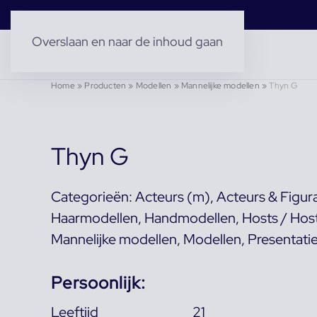
Overslaan en naar de inhoud gaan
Home
»
Producten
»
Modellen
»
Mannelijke modellen
»
Thyn G
Thyn G
Categorieën:
Acteurs (m)
,
Acteurs & Figur
Haarmodellen
,
Handmodellen
,
Hosts / Hos
Mannelijke modellen
,
Modellen
,
Presentati
Persoonlijk:
Leeftijd
21