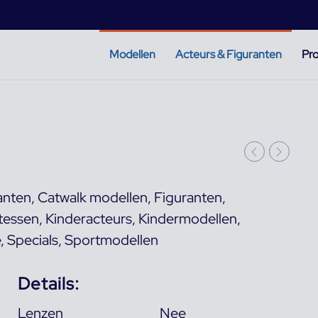
Modellen
Acteurs & Figuranten
Pro
anten
,
Catwalk modellen
,
Figuranten
,
tessen
,
Kinderacteurs
,
Kindermodellen
,
e
,
Specials
,
Sportmodellen
Details:
Lenzen
Nee