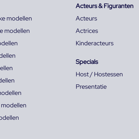
Acteurs & Figuranten
jke modellen
Acteurs
ke modellen
Actrices
dellen
Kinderacteurs
ellen
Specials
llen
Host / Hostessen
ellen
Presentatie
odellen
s modellen
odellen