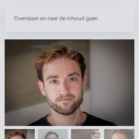
Overslaan en naar de inhoud gaan
Home
»
Producten
»
Modellen
»
Mannelijke modellen
»
Vincent B