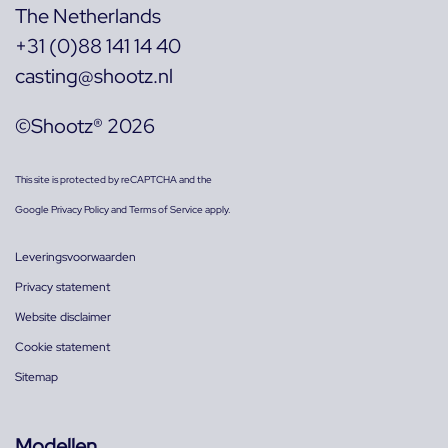
The Netherlands
+31 (0)88 141 14 40
casting@shootz.nl
©Shootz® 2026
This site is protected by reCAPTCHA and the
Google
Privacy Policy
and
Terms of Service
apply.
Leveringsvoorwaarden
Privacy statement
Website disclaimer
Cookie statement
Sitemap
Modellen