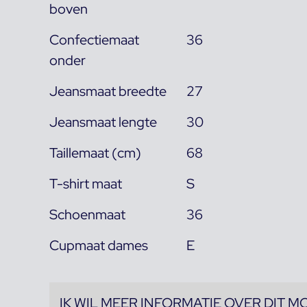
boven
Confectiemaat
36
onder
Jeansmaat breedte
27
Jeansmaat lengte
30
Taillemaat (cm)
68
T-shirt maat
S
Schoenmaat
36
Cupmaat dames
E
IK WIL MEER INFORMATIE OVER DIT M