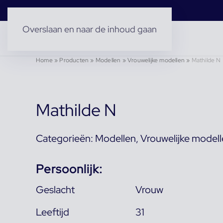
Overslaan en naar de inhoud gaan
Home
»
Producten
»
Modellen
»
Vrouwelijke modellen
»
Mathilde N
Mathilde N
Categorieën:
Modellen
,
Vrouwelijke model
Persoonlijk:
Geslacht
Vrouw
Leeftijd
31