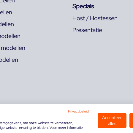
ellen
Specials
llen
Host / Hostessen
ellen
Presentatie
odellen
s modellen
odellen
Privacybeleid
Accepteer
kersgegevens, om onze website te verbeteren,
alles
ge website-ervaring te bieden. Voor meer informatie
n.