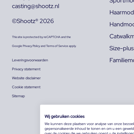
Sportmod
casting@shootz.nl
Haarmode
©Shootz® 2026
Handmod
Catwalkm
This site is protected by reCAPTCHA and the
Google
Privacy Policy
and
Terms of Service
apply.
Size-plu
Familiem
Leveringsvoorwaarden
Privacy statement
Website disclaimer
Cookie statement
Sitemap
Wij gebruiken cookies
We kunnen deze plaatsen voor analyse van onze bezoe
gepersonaliseerde inhoud te tonen en om u een geweldi
over de cookies die we gebruiken opent u de instellinge