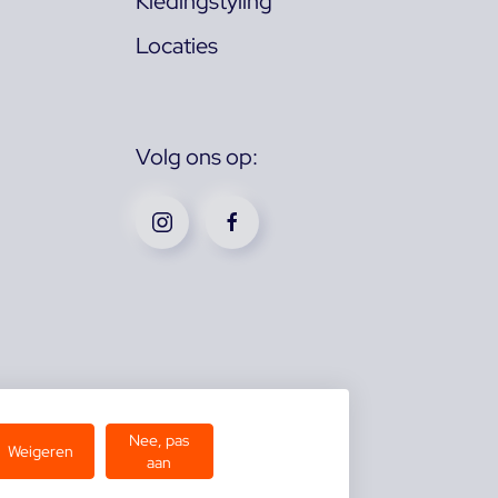
Kledingstyling
Locaties
Volg ons op:
Nee, pas
Weigeren
aan