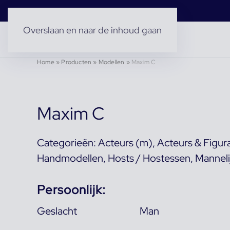
Overslaan en naar de inhoud gaan
Home
»
Producten
»
Modellen
»
Maxim C
Maxim C
Categorieën:
Acteurs (m)
,
Acteurs & Figur
Handmodellen
,
Hosts / Hostessen
,
Manneli
Persoonlijk:
Geslacht
Man