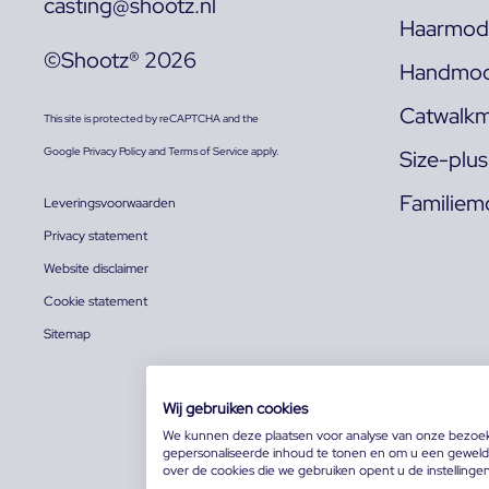
casting@shootz.nl
Haarmode
©Shootz® 2026
Handmod
Catwalkm
This site is protected by reCAPTCHA and the
Google
Privacy Policy
and
Terms of Service
apply.
Size-plu
Familiem
Leveringsvoorwaarden
Privacy statement
Website disclaimer
Cookie statement
Sitemap
Wij gebruiken cookies
We kunnen deze plaatsen voor analyse van onze bezoe
gepersonaliseerde inhoud te tonen en om u een geweldi
over de cookies die we gebruiken opent u de instellinge