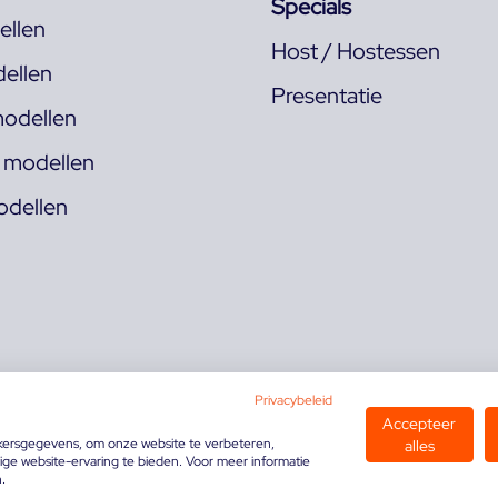
Specials
llen
Host / Hostessen
ellen
Presentatie
odellen
s modellen
odellen
Privacybeleid
Accepteer
kersgegevens, om onze website te verbeteren,
alles
ge website-ervaring te bieden. Voor meer informatie
n.