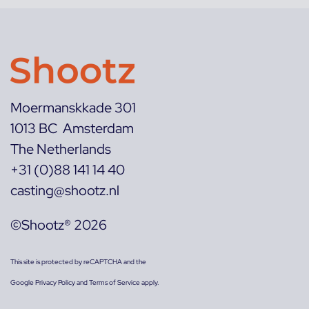
Moermanskkade 301
1013 BC Amsterdam
The Netherlands
+31 (0)88 141 14 40
casting@shootz.nl
©Shootz® 2026
This site is protected by reCAPTCHA and the
Google
Privacy Policy
and
Terms of Service
apply.