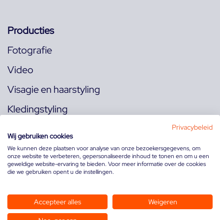
Producties
Fotografie
Video
Visagie en haarstyling
Kledingstyling
Locaties
Privacybeleid
Wij gebruiken cookies
We kunnen deze plaatsen voor analyse van onze bezoekersgegevens, om
onze website te verbeteren, gepersonaliseerde inhoud te tonen en om u een
Volg ons op:
geweldige website-ervaring te bieden. Voor meer informatie over de cookies
die we gebruiken opent u de instellingen.
Accepteer alles
Weigeren