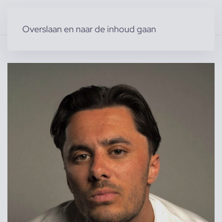
Overslaan en naar de inhoud gaan
Home
»
Producten
»
Specials
»
Don v