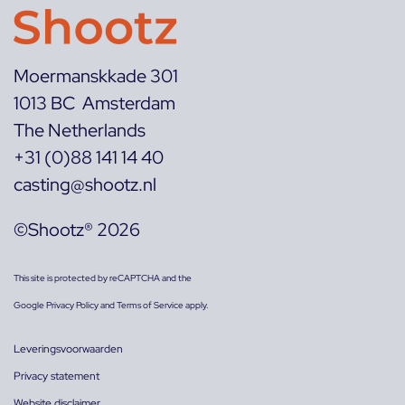
Moermanskkade 301
1013 BC Amsterdam
The Netherlands
+31 (0)88 141 14 40
casting@shootz.nl
©Shootz® 2026
This site is protected by reCAPTCHA and the
Google
Privacy Policy
and
Terms of Service
apply.
Leveringsvoorwaarden
Privacy statement
Website disclaimer