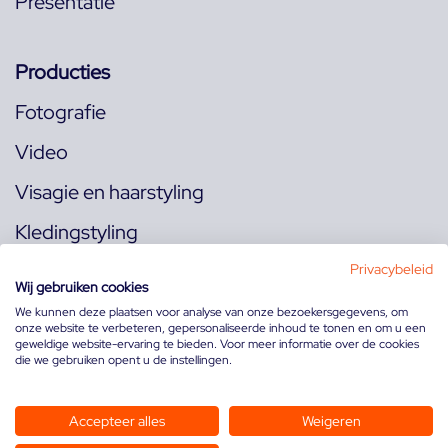
Presentatie
Producties
Fotografie
Video
Visagie en haarstyling
Kledingstyling
Locaties
Privacybeleid
Wij gebruiken cookies
We kunnen deze plaatsen voor analyse van onze bezoekersgegevens, om
onze website te verbeteren, gepersonaliseerde inhoud te tonen en om u een
Volg ons op:
geweldige website-ervaring te bieden. Voor meer informatie over de cookies
die we gebruiken opent u de instellingen.
Accepteer alles
Weigeren