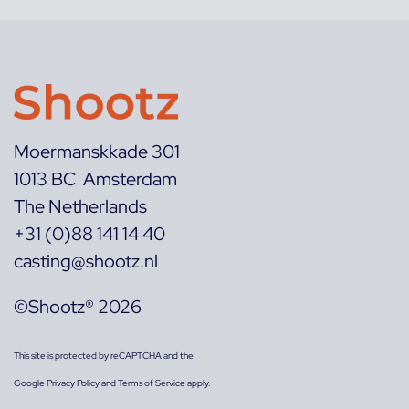
Moermanskkade 301
1013 BC Amsterdam
The Netherlands
+31 (0)88 141 14 40
casting@shootz.nl
©Shootz® 2026
This site is protected by reCAPTCHA and the
Google
Privacy Policy
and
Terms of Service
apply.