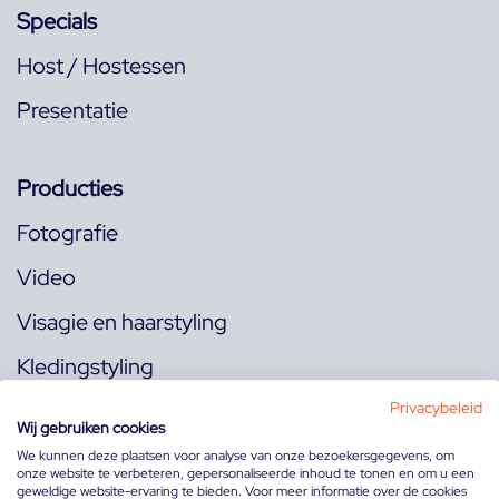
Specials
Host / Hostessen
Presentatie
Producties
Fotografie
Video
Visagie en haarstyling
Kledingstyling
Locaties
Privacybeleid
Wij gebruiken cookies
We kunnen deze plaatsen voor analyse van onze bezoekersgegevens, om
onze website te verbeteren, gepersonaliseerde inhoud te tonen en om u een
Volg ons op:
geweldige website-ervaring te bieden. Voor meer informatie over de cookies