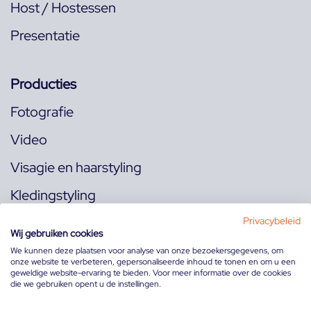
Host / Hostessen
Presentatie
Producties
Fotografie
Video
Visagie en haarstyling
Kledingstyling
Locaties
Privacybeleid
Wij gebruiken cookies
We kunnen deze plaatsen voor analyse van onze bezoekersgegevens, om
onze website te verbeteren, gepersonaliseerde inhoud te tonen en om u een
Volg ons op:
geweldige website-ervaring te bieden. Voor meer informatie over de cookies
die we gebruiken opent u de instellingen.