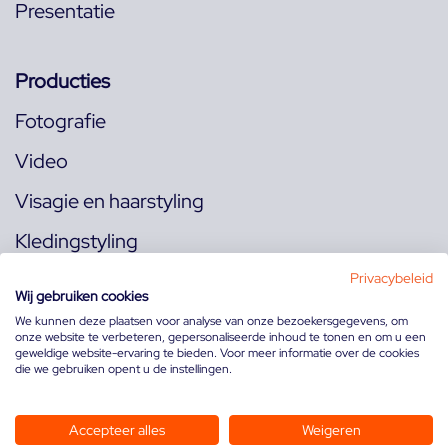
Presentatie
Producties
Fotografie
Video
Visagie en haarstyling
Kledingstyling
Locaties
Privacybeleid
Wij gebruiken cookies
We kunnen deze plaatsen voor analyse van onze bezoekersgegevens, om
onze website te verbeteren, gepersonaliseerde inhoud te tonen en om u een
Volg ons op:
geweldige website-ervaring te bieden. Voor meer informatie over de cookies
die we gebruiken opent u de instellingen.
Accepteer alles
Weigeren