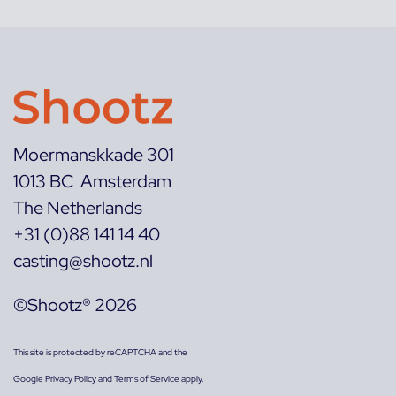
Moermanskkade 301
1013 BC Amsterdam
The Netherlands
+31 (0)88 141 14 40
casting@shootz.nl
©Shootz® 2026
This site is protected by reCAPTCHA and the
Google
Privacy Policy
and
Terms of Service
apply.