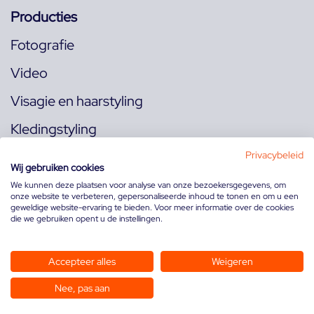
Producties
Fotografie
Video
Visagie en haarstyling
Kledingstyling
Locaties
Privacybeleid
Wij gebruiken cookies
We kunnen deze plaatsen voor analyse van onze bezoekersgegevens, om
onze website te verbeteren, gepersonaliseerde inhoud te tonen en om u een
Volg ons op:
geweldige website-ervaring te bieden. Voor meer informatie over de cookies
die we gebruiken opent u de instellingen.
Accepteer alles
Weigeren
Nee, pas aan