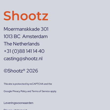
Moermanskkade 301
1013 BC Amsterdam
The Netherlands
+31 (0)88 141 14 40
casting@shootz.nl
©Shootz® 2026
This site is protected by reCAPTCHA and the
Google
Privacy Policy
and
Terms of Service
apply.
Leveringsvoorwaarden