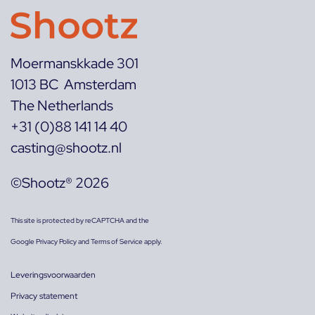
Moermanskkade 301
1013 BC Amsterdam
The Netherlands
+31 (0)88 141 14 40
casting@shootz.nl
©Shootz® 2026
This site is protected by reCAPTCHA and the
Google
Privacy Policy
and
Terms of Service
apply.
Leveringsvoorwaarden
Privacy statement