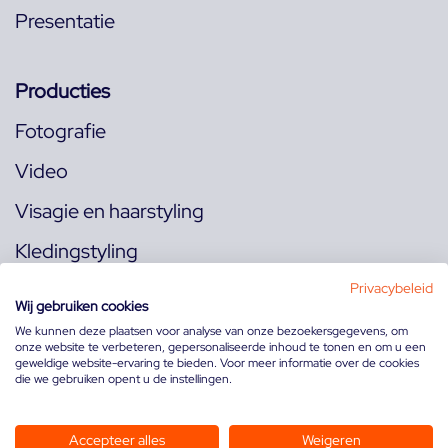
Presentatie
Producties
Fotografie
Video
Visagie en haarstyling
Kledingstyling
Locaties
Privacybeleid
Wij gebruiken cookies
We kunnen deze plaatsen voor analyse van onze bezoekersgegevens, om
onze website te verbeteren, gepersonaliseerde inhoud te tonen en om u een
Volg ons op:
geweldige website-ervaring te bieden. Voor meer informatie over de cookies
die we gebruiken opent u de instellingen.
Accepteer alles
Weigeren