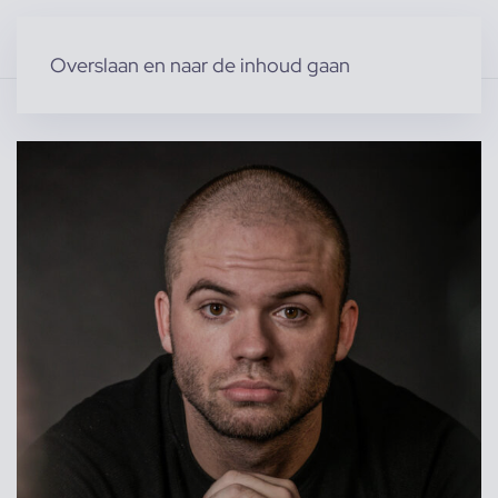
Overslaan en naar de inhoud gaan
Home
»
Producten
»
Acteurs & Figuranten
»
Acteurs (m)
»
Hidde d