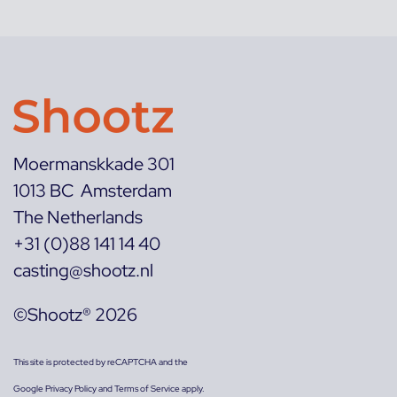
Moermanskkade 301
1013 BC Amsterdam
The Netherlands
+31 (0)88 141 14 40
casting@shootz.nl
©Shootz® 2026
This site is protected by reCAPTCHA and the
Google
Privacy Policy
and
Terms of Service
apply.