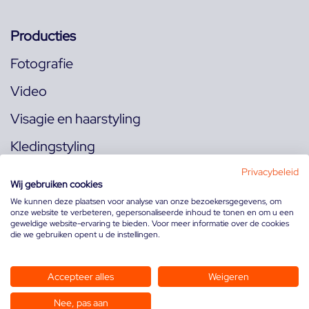
Producties
Fotografie
Video
Visagie en haarstyling
Kledingstyling
Locaties
Privacybeleid
Wij gebruiken cookies
We kunnen deze plaatsen voor analyse van onze bezoekersgegevens, om
onze website te verbeteren, gepersonaliseerde inhoud te tonen en om u een
Volg ons op:
geweldige website-ervaring te bieden. Voor meer informatie over de cookies
die we gebruiken opent u de instellingen.
Accepteer alles
Weigeren
Nee, pas aan