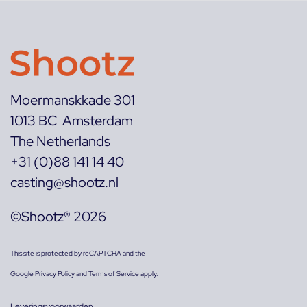
Moermanskkade 301
1013 BC Amsterdam
The Netherlands
+31 (0)88 141 14 40
casting@shootz.nl
©Shootz® 2026
This site is protected by reCAPTCHA and the
Google
Privacy Policy
and
Terms of Service
apply.
Leveringsvoorwaarden