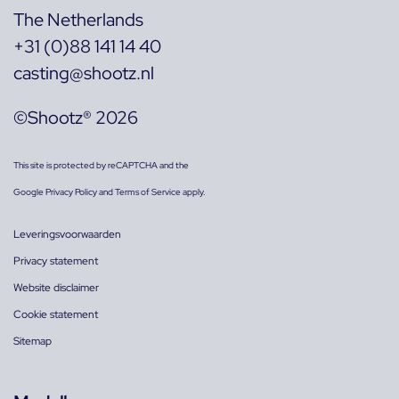
The Netherlands
+31 (0)88 141 14 40
casting@shootz.nl
©Shootz® 2026
This site is protected by reCAPTCHA and the
Google
Privacy Policy
and
Terms of Service
apply.
Leveringsvoorwaarden
Privacy statement
Website disclaimer
Cookie statement
Sitemap