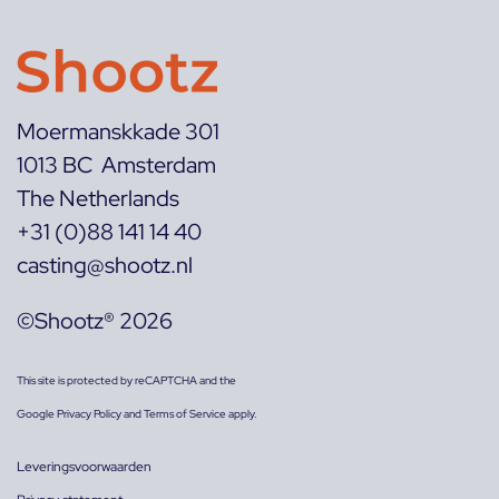
Moermanskkade 301
1013 BC Amsterdam
The Netherlands
+31 (0)88 141 14 40
casting@shootz.nl
©Shootz® 2026
This site is protected by reCAPTCHA and the
Google
Privacy Policy
and
Terms of Service
apply.
Leveringsvoorwaarden