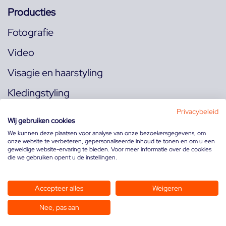
Producties
Fotografie
Video
Visagie en haarstyling
Kledingstyling
Locaties
Privacybeleid
Wij gebruiken cookies
We kunnen deze plaatsen voor analyse van onze bezoekersgegevens, om
onze website te verbeteren, gepersonaliseerde inhoud te tonen en om u een
Volg ons op:
geweldige website-ervaring te bieden. Voor meer informatie over de cookies
die we gebruiken opent u de instellingen.
Accepteer alles
Weigeren
Nee, pas aan