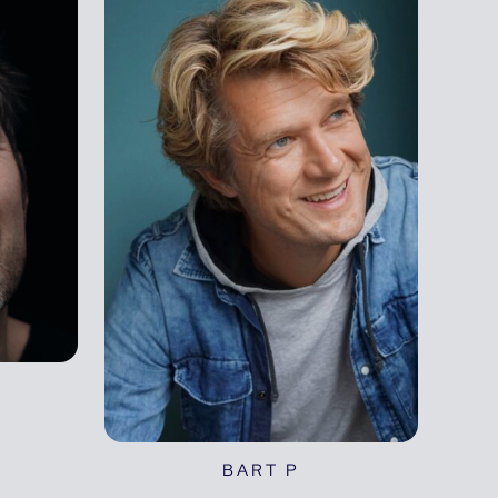
BART P