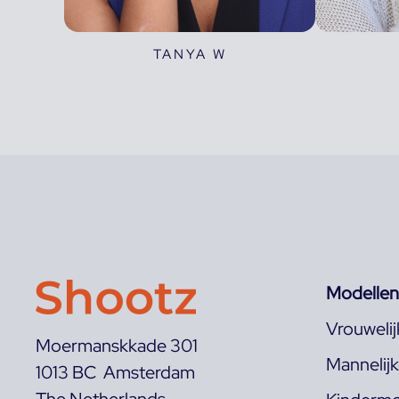
TANYA W
Modellen
Vrouweli
Moermanskkade 301
Mannelij
1013 BC Amsterdam
The Netherlands