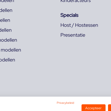
dellen
Kinderacteurs
ellen
Specials
llen
Host / Hostessen
ellen
Presentatie
odellen
s modellen
odellen
Privacybeleid
Accepteer