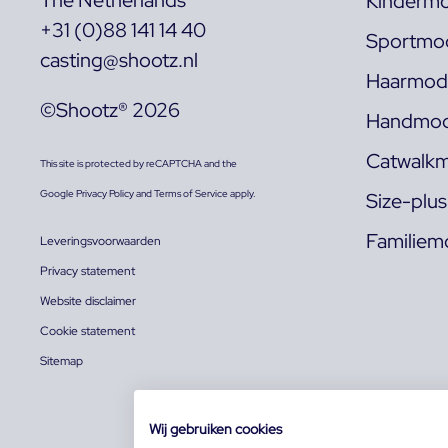
Kindermo
+31 (0)88 141 14 40
Sportmod
casting@shootz.nl
Haarmode
©Shootz® 2026
Handmod
Catwalkm
This site is protected by reCAPTCHA and the
Google
Privacy Policy
and
Terms of Service
apply.
Size-plu
Familiem
Leveringsvoorwaarden
Privacy statement
Website disclaimer
Cookie statement
Sitemap
Wij gebruiken cookies