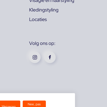
Visagie en haarstyling
Kledingstyling
Locaties
Volg ons op:
Nee, pas
Weigeren