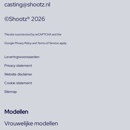
casting@shootz.nl
©Shootz® 2026
This site is protected by reCAPTCHA and the
Google
Privacy Policy
and
Terms of Service
apply.
Leveringsvoorwaarden
Privacy statement
Website disclaimer
Cookie statement
Sitemap
Modellen
Vrouwelijke modellen