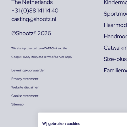
The Netherlands
Kindermo
+31 (0)88 141 14 40
Sportmod
casting@shootz.nl
Haarmode
©Shootz® 2026
Handmod
Catwalkm
This site is protected by reCAPTCHA and the
Google
Privacy Policy
and
Terms of Service
apply.
Size-plu
Familiem
Leveringsvoorwaarden
Privacy statement
Website disclaimer
Cookie statement
Sitemap
Wij gebruiken cookies