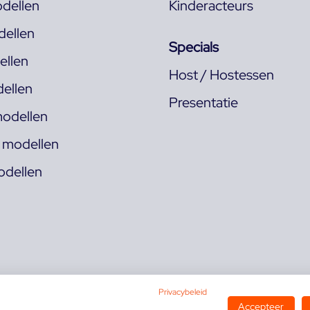
dellen
Kinderacteurs
ellen
Specials
llen
Host / Hostessen
ellen
Presentatie
odellen
s modellen
odellen
Privacybeleid
Accepteer